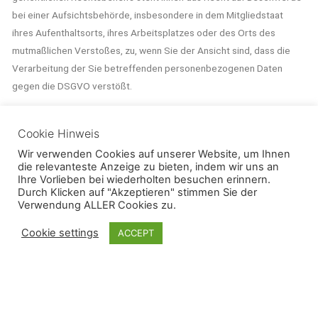
bei einer Aufsichtsbehörde, insbesondere in dem Mitgliedstaat
ihres Aufenthaltsorts, ihres Arbeitsplatzes oder des Orts des
mutmaßlichen Verstoßes, zu, wenn Sie der Ansicht sind, dass die
Verarbeitung der Sie betreffenden personenbezogenen Daten
gegen die DSGVO verstößt.
10. Newsletter Abbestellung
Cookie Hinweis
Wir verwenden Cookies auf unserer Website, um Ihnen
Wenn Sie sich für unseren Newsletter angemeldet haben und diesen
die relevanteste Anzeige zu bieten, indem wir uns an
nicht mehr länger erhalten wollen, klicken Sie auf den Link:
Ihre Vorlieben bei wiederholten besuchen erinnern.
„Newsletter abmelden“, der in allen von uns gesendeten E-Mails am
Durch Klicken auf "Akzeptieren" stimmen Sie der
Verwendung ALLER Cookies zu.
Ende enthalten ist.
Cookie settings
ACCEPT
Copyright © 2026 by
Datenschutz
Impressum
Kontakt